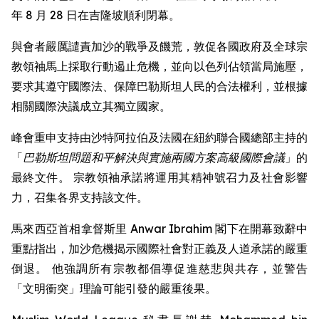
年 8 月 28 日在吉隆坡順利閉幕。
與會者嚴厲譴責加沙的戰爭及饑荒，敦促各國政府及全球宗
教領袖馬上採取行動遏止危機，並向以色列佔領當局施壓，
要求其遵守國際法、保障巴勒斯坦人民的合法權利，並根據
相關國際決議成立其獨立國家。
峰會重申支持由沙特阿拉伯及法國在紐約聯合國總部主持的
「
巴勒斯坦問題和平解決與實施兩國方案高級國際會議
」的
最終文件。 宗教領袖承諾將運用其精神號召力及社會影響
力，召集各界支持該文件。
馬來西亞首相拿督斯里 Anwar Ibrahim 閣下在開幕致辭中
重點指出，加沙危機揭示國際社會對正義及人道承諾的嚴重
倒退。 他強調所有宗教都倡導促進慈悲與共存，並警告
「文明衝突」理論可能引發的嚴重後果。